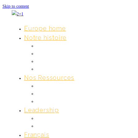
Skip to content
Europe home
Notre histoire
Nos valeurs fondamentales
Notre confession de foi
Transformation dans les églises
Transformation dans les foyers
Nos Ressources
Manuels en ligne
Leaders de Groupe
Autres formes
Leadership
Leaders de Groupe
Devenez un leader 2=1
Français