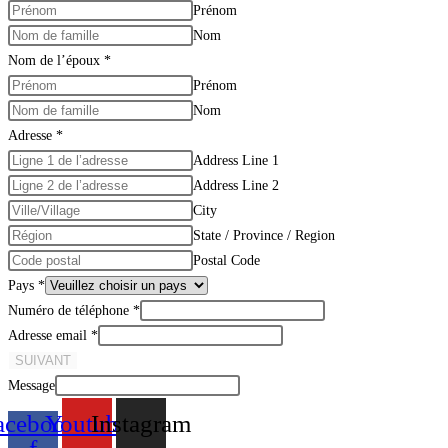
Prénom
Nom
Nom de l’époux
*
Prénom
Nom
Adresse
*
Address Line 1
Address Line 2
City
State / Province / Region
Postal Code
Pays
*
Numéro de téléphone
*
Adresse email
*
SUIVANT
Message
acebook-
Youtube
Instagram